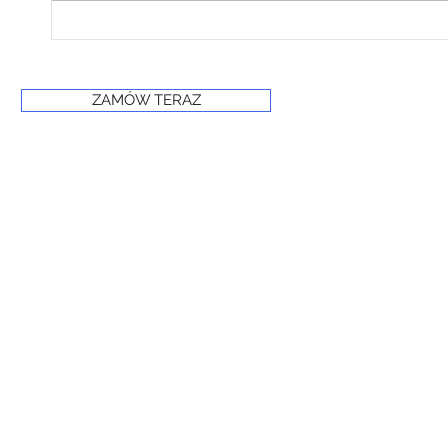
Własna produkcja
suchego lodu – większe
bezpieczeństwo
regionu
ZAMÓW TERAZ
© 2024 PRIME FROST
www.primefrost.com.pl
Powered and secured by Wix
Oświadczenie o dostępności witryny internetowej
Polityka prywatności