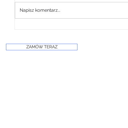
Napisz komentarz...
Własna produkcja
suchego lodu – większe
bezpieczeństwo
regionu
ZAMÓW TERAZ
© 2024 PRIME FROST
www.primefrost.com.pl
Powered and secured by Wix
Oświadczenie o dostępności witryny internetowej
Polityka prywatności