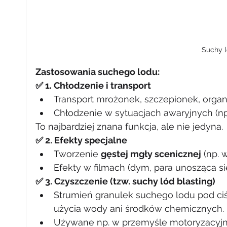
Suchy l
Zastosowania suchego lodu:
✅ 1. Chłodzenie i transport
Transport mrożonek, szczepionek, orga
Chłodzenie w sytuacjach awaryjnych (np
To najbardziej znana funkcja, ale nie jedyna.
✅ 2. Efekty specjalne
Tworzenie 
gęstej mgły scenicznej
 (np. 
Efekty w filmach (dym, para unosząca się 
✅ 3. Czyszczenie (tzw. suchy lód blasting)
Strumień granulek suchego lodu pod ci
użycia wody ani środków chemicznych.
Używane np. w przemyśle motoryzacyjn