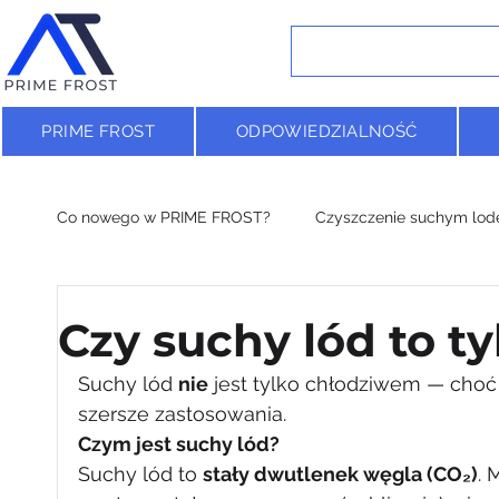
PRIME FROST
ODPOWIEDZIALNOŚĆ
Co nowego w PRIME FROST?
Czyszczenie suchym lo
Badania naukowe & suchy lód
Czy suchy lód to t
Suchy lód 
nie
 jest tylko chłodziwem — choć
szersze zastosowania.
Czym jest suchy lód?
Suchy lód to 
stały dwutlenek węgla (CO₂)
. 