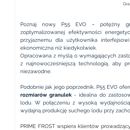
Gra
Poznaj nowy P55 EVO – potężny granu
zoptymalizowanej efektywności energetycz
przyjaznemu dla użytkownika interfejsowi
ekonomiczna niż kiedykolwiek.
Opracowana z myślą o wymagających zastos
z najnowocześniejszą technologią, aby pr
niezawodne.
Podobnie jak jego poprzednik, P55 EVO ofe
rozmiarów granulek
 - idealna do zastos
lodu. W połączeniu z wysoką wydajnością 
wydajną produkcję suchego lodu przy zachow
PRIME FROST wspiera klientów prowadzącyc