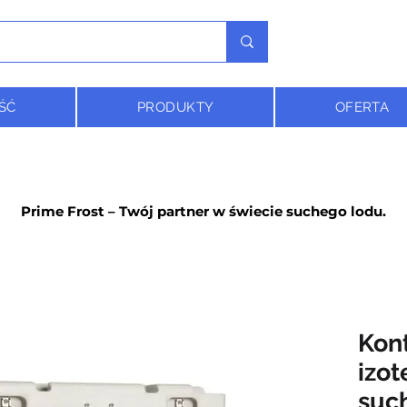
ŚĆ
PRODUKTY
OFERTA
Prime Frost – Twój partner w świecie suchego lodu.
Kon
izot
suc