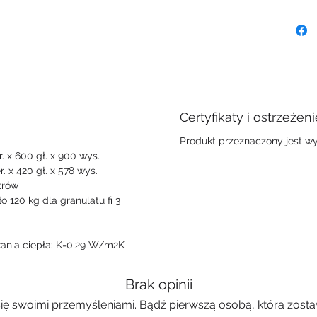
oraz
utrzy
temp
Nisk
bezp
rozł
Możl
przy
Certyfikaty i ostrzeże
dedy
Produkt przeznaczony jest wy
pokry
 x 600 gł. x 900 wys.
maga
 x 420 gł. x 578 wys.
wersj
trów
Podw
 120 kg dla granulatu fi 3
stali
uszcz
bezp
kania ciepła: K=0,29 W/m2K
Płas
zaleg
czys
Brak opinii
Cent
się swoimi przemyśleniami. Bądź pierwszą osobą, która zostaw
otwo