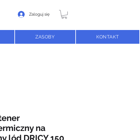
Zaloguj się
ZASOBY
KONTAKT
tener
ermiczny na
hy lód DRICY 150