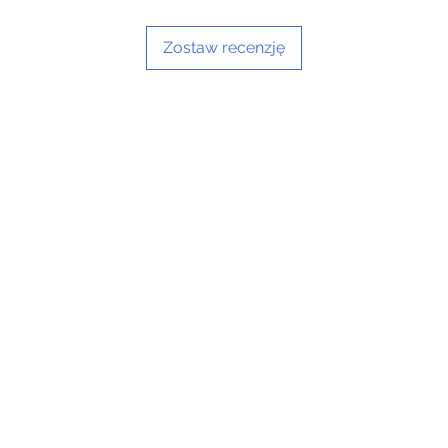
doln
odpr
Zostaw recenzję
odpa
Syst
wspo
pokr