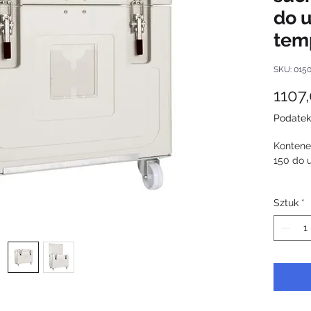
do u
tem
SKU: 015
1107
Podatek
Kontene
150 do u
Kontene
Sztuk
*
zaproje
efektyw
ultrani
wysoką i
konstru
funkcjon
Poje
idea