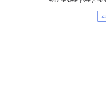
Podziel się swoimi przemyśleniam
Zo