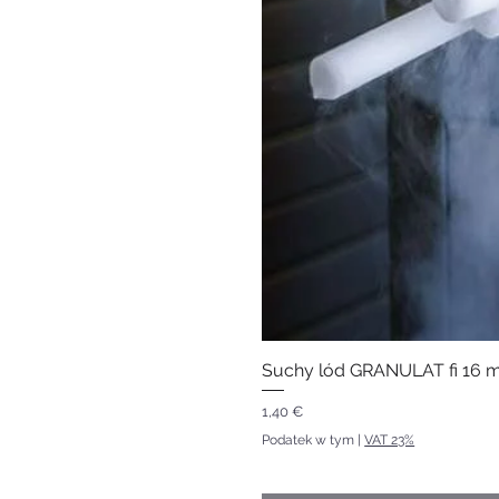
Suchy lód GRANULAT fi 16 m
Cena
1,40 €
Podatek w tym
|
VAT 23%