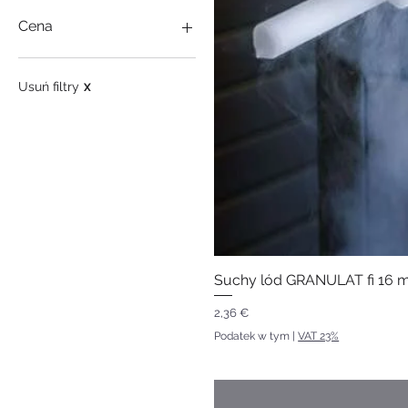
Cena
1 €
254 302 €
Usuń filtry
X
Suchy lód GRANULAT fi 16 mm
Cena
2,36 €
Podatek w tym
|
VAT 23%