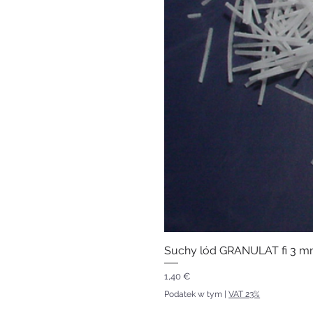
Suchy lód GRANULAT fi 3 mm
Cena
1,40 €
Podatek w tym
|
VAT 23%