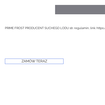
PRIME FROST PRODUCENT SUCHEGO LODU str. regulamin, link:
https
ZAMÓW TERAZ
© 2024 PRIME FROST
www.primefrost.com.pl
Powered and secured by Wix
Oświadczenie o dostępności witryny internetowej