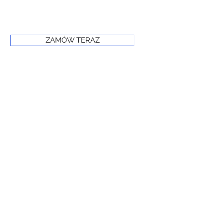
ZAMÓW TERAZ
© 2024 PRIME FROST
www.primefrost.com.pl
Powered and secured by Wix
Oświadczenie o dostępności witryny internetowej
Polityka prywatności