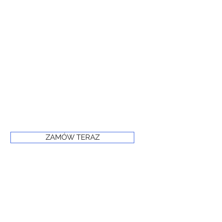
ZAMÓW TERAZ
© 2024 PRIME FROST
www.primefrost.com.pl
Powered and secured by Wix
Oświadczenie o dostępności witryny internetowej