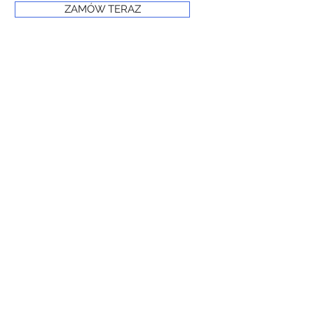
ZAMÓW TERAZ
© 2024 PRIME FROST
www.primefrost.com.pl
Powered and secured by Wix
Oświadczenie o dostępności witryny internetowej
Polityka prywatności