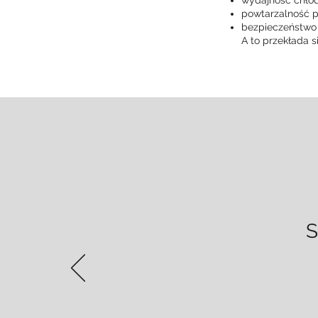
powtarzalność 
bezpieczeństwo
A to przekłada s
S