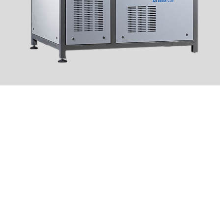
zności PRIME FROST:
imefrost.com.pl