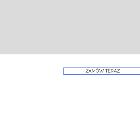
ZAMÓW TERAZ
© 2024 PRIME FROST
www.primefros
Powered and secured by Wix
Oświadczenie o dostępności witryny 
Polityka prywatności