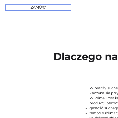
ZAMÓW
Dlaczego na
W branży sucheg
Zaczyna się prz
W Prime Frost i
produkcji bezpo
gęstość sucheg
tempo sublimacj
wydajność chło