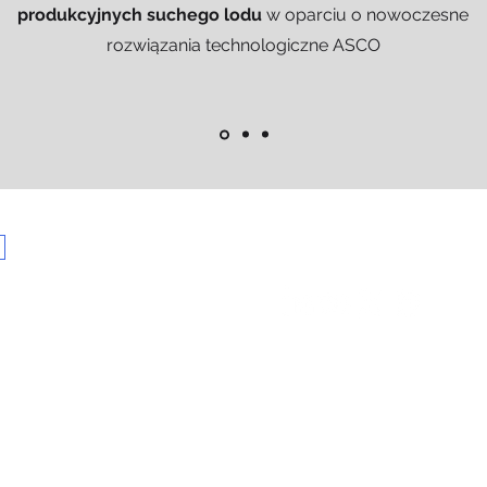
produkcyjnych suchego lodu
w oparciu o nowoczesne
rozwiązania technologiczne ASCO
Zostań członkiem społec
t.com.pl
pr
www.
internetowej