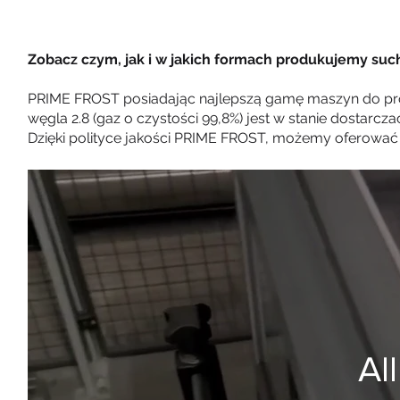
Zobacz czym, jak i w jakich formach produkujemy such
PRIME FROST posiadając najlepszą gamę maszyn do prod
węgla 2.8 (gaz o czystości 99,8%) jest w stanie dostarcz
Dzięki polityce jakości PRIME FROST, możemy oferować 
Al