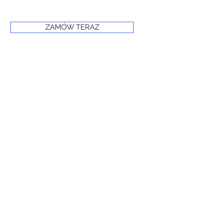
ZAMÓW TERAZ
© 2024 PRIME FROST
www.primefrost.com.pl
Powered and secured by Wix
Oświadczenie o dostępności witryny internetowej
Polityka prywatności