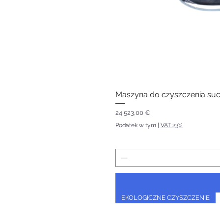
Maszyna do czyszczenia s
Cena
24 523,00 €
Podatek w tym
|
VAT 23%
EKOLOGICZNE CZYSZCZENIE