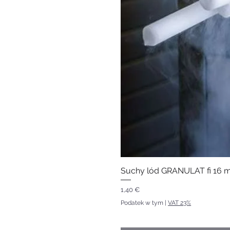
Suchy lód GRANULAT fi 16 m
Cena
1,40 €
Podatek w tym
|
VAT 23%