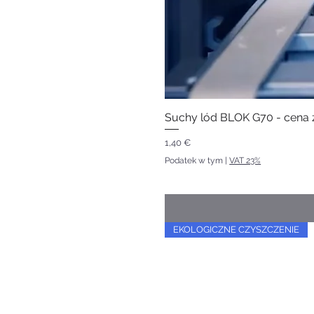
Suchy lód BLOK G70 - cena z
Cena
1,40 €
Podatek w tym
|
VAT 23%
EKOLOGICZNE CZYSZCZENIE