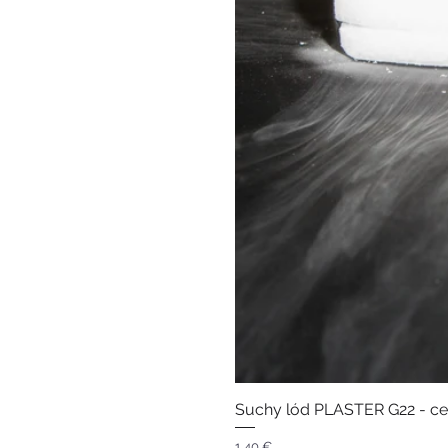
Suchy lód PLASTER G22 - ce
Cena
1,40 €