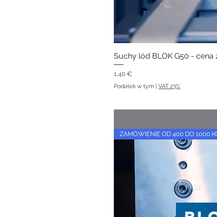
Suchy lód BLOK G50 - cena z
Cena
1,40 €
Podatek w tym
|
VAT 23%
ZAMÓWIENIE OD 400 DO 1000 K