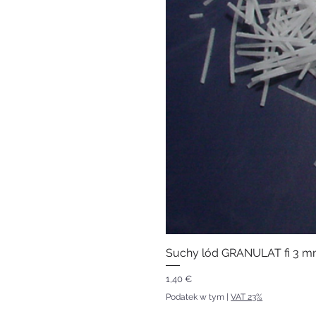
Suchy lód GRANULAT fi 3 mm
Cena
1,40 €
Podatek w tym
|
VAT 23%