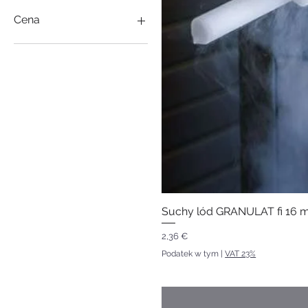
Cena
1 €
254 302 €
Suchy lód GRANULAT fi 16 mm
Cena
2,36 €
Podatek w tym
|
VAT 23%