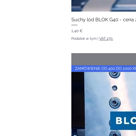
Suchy lód BLOK G40 - cena z
Cena
1,40 €
Podatek w tym
|
VAT 23%
ZAMÓWIENIE OD 400 DO 1000 K