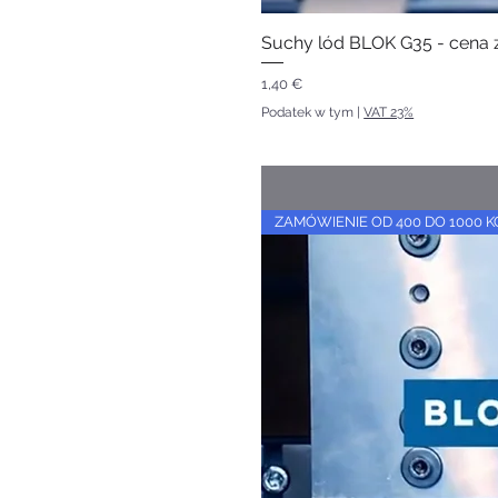
Suchy lód BLOK G35 - cena z
Cena
1,40 €
Podatek w tym
|
VAT 23%
ZAMÓWIENIE OD 400 DO 1000 K