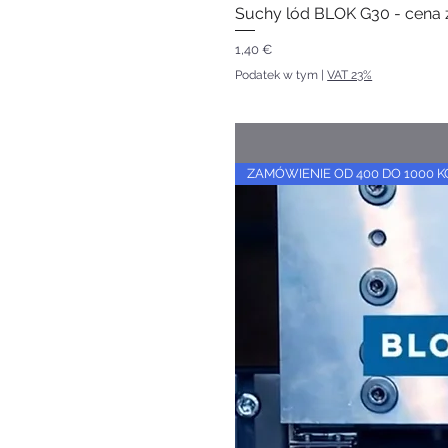
Suchy lód BLOK G30 - cena z
Cena
1,40 €
Podatek w tym
|
VAT 23%
ZAMÓWIENIE OD 400 DO 1000 K