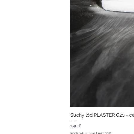
Suchy lód PLASTER G20 - ce
Cena
1,40 €
Podatek w tym
|
VAT 23%