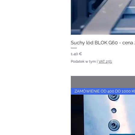
Suchy lód BLOK G60 - cena 
Cena
1,40 €
Podatek w tym
|
VAT 23%
ZAMÓWIENIE OD 400 DO 1000 K