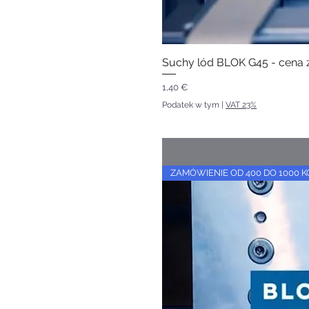
Suchy lód BLOK G45 - cena z
Cena
1,40 €
Podatek w tym
|
VAT 23%
ZAMÓWIENIE OD 400 DO 1000 K