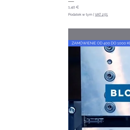
Cena
1,40 €
Podatek w tym
|
VAT 23%
ZAMÓWIENIE OD 400 DO 1000 K