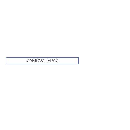
ZAMÓW TERAZ
© 2024 PRIME FROST
www.primefrost.com.pl
Powered and secured by Wix
Oświadczenie o dostępności witryny internetowej
Polityka prywatności